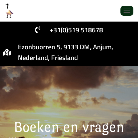
NAVIG
+31(0)519 518678
Ezonbuorren 5, 9133 DM, Anjum,
Nederland, Friesland
Boeken en vragen