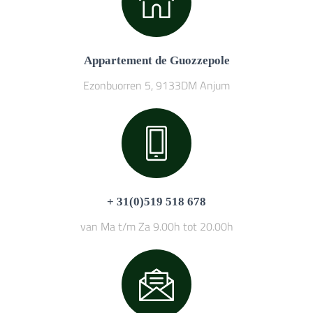
Appartement de Guozzepole
Ezonbuorren 5, 9133DM Anjum
+ 31(0)519 518 678
van Ma t/m Za 9.00h tot 20.00h